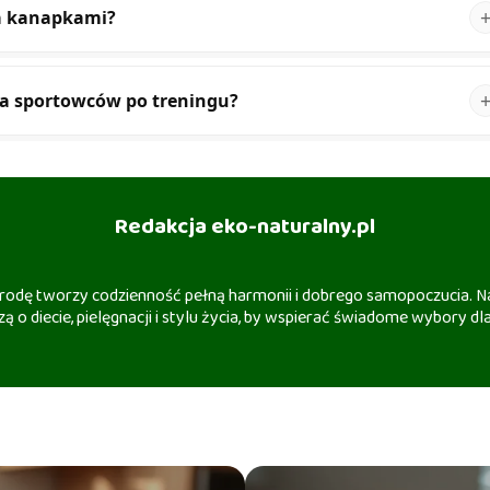
a kanapkami?
la sportowców po treningu?
Redakcja eko-naturalny.pl
 urodę tworzy codzienność pełną harmonii i dobrego samopoczucia. Na
ą o diecie, pielęgnacji i stylu życia, by wspierać świadome wybory dla