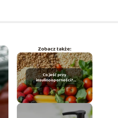
Zobacz także:
Co jeść przy
insulinooporności?
Przewodnik po zdrowej
diecie