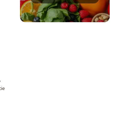
wskazówki
o
cie