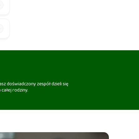
sz doświadczony zespół dzieli się
 całej rodziny.