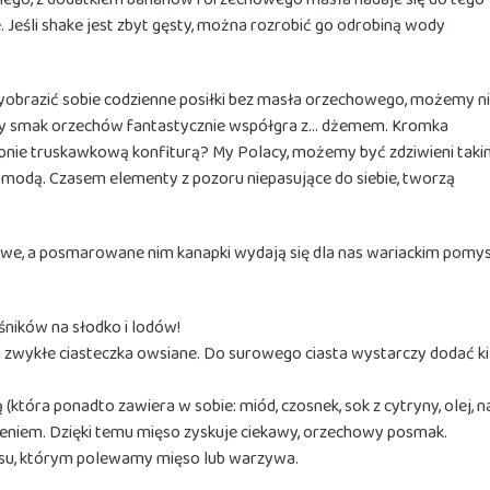
 Jeśli shake jest zbyt gęsty, można rozrobić go odrobiną wody
obrazić sobie codzienne posiłki bez masła orzechowego, możemy n
 smak orzechów fantastycznie współgra z… dżemem. Kromka
ie truskawkową konfiturą? My Polacy, możemy być zdziwieni taki
 z modą. Czasem elementy z pozoru niepasujące do siebie, tworzą
owe, a posmarowane nim kanapki wydają się dla nas wariackim pomy
ników na słodko i lodów!
zwykłe ciasteczka owsiane. Do surowego ciasta wystarczy dodać ki
która ponadto zawiera w sobie: miód, czosnek, sok z cytryny, olej, n
ieczeniem. Dzięki temu mięso zyskuje ciekawy, orzechowy posmak.
osu, którym polewamy mięso lub warzywa.