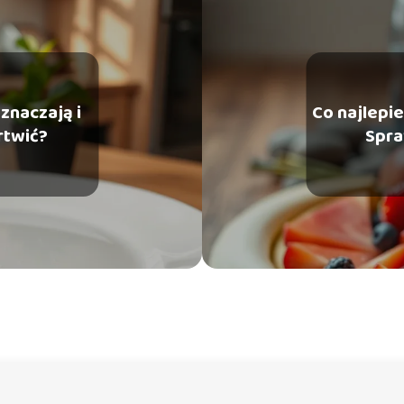
oznaczają i
Co najlepie
rtwić?
Spra