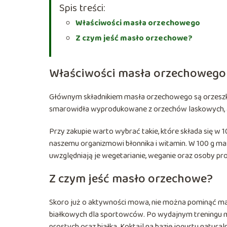
Spis treści:
Właściwości masła orzechowego
Z czym jeść masło orzechowe?
Właściwości masła orzechowego
Głównym składnikiem masła orzechowego są orzeszk
smarowidła wyprodukowane z orzechów laskowych, 
Przy zakupie warto wybrać takie, które składa się w
naszemu organizmowi błonnika i witamin. W 100 g masł
uwzględniają je wegetarianie, weganie oraz osoby pr
Z czym jeść masło orzechowe?
Skoro już o aktywności mowa, nie można pominąć m
białkowych dla sportowców. Po wydajnym treningu m
prostych oraz białka. Koktajl na bazie jogurtu natur