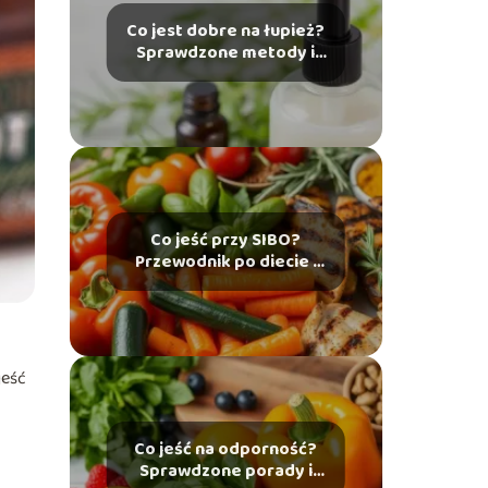
Co jest dobre na łupież?
Sprawdzone metody i
porady
Co jeść przy SIBO?
Przewodnik po diecie i
produktach
dozwolonych
jeść
Co jeść na odporność?
Sprawdzone porady i