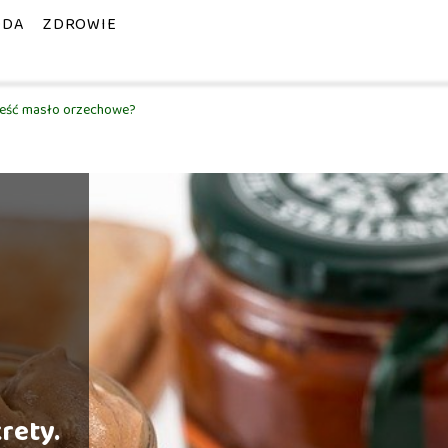
ODA
ZDROWIE
ym jeść masło orzechowe?
krety.