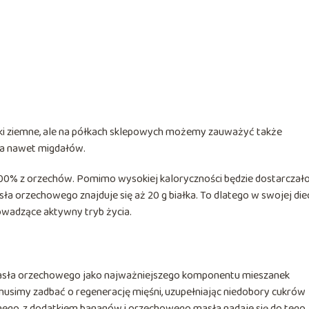
i ziemne, ale na półkach sklepowych możemy zauważyć także
a nawet migdałów.
 100% z orzechów. Pomimo wysokiej kaloryczności będzie dostarczał
a orzechowego znajduje się aż 20 g białka. To dlatego w swojej die
owadzące aktywny tryb życia.
asła orzechowego jako najważniejszego komponentu mieszanek
usimy zadbać o regenerację mięśni, uzupełniając niedobory cukrów
alnego, z dodatkiem bananów i orzechowego masła nadaje się do tego