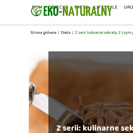
DOM
DZIECKO
DIETA
LIFESTYLE
UR
Strona główna
/
Dieta
/
Z serii: kulinarne sekrety. Z cz
Z serii: kulinarne se