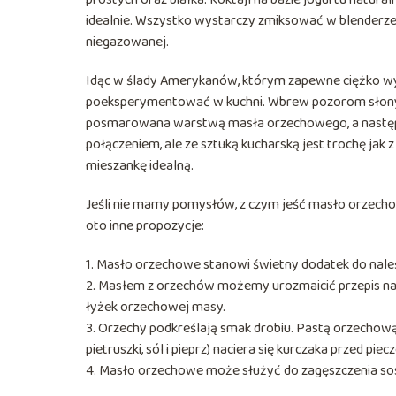
idealnie. Wszystko wystarczy zmiksować w blenderze.
niegazowanej.
Idąc w ślady Amerykanów, którym zapewne ciężko wy
poeksperymentować w kuchni. Wbrew pozorom słony
posmarowana warstwą masła orzechowego, a następn
połączeniem, ale ze sztuką kucharską jest trochę jak
mieszankę idealną.
Jeśli nie mamy pomysłów, z czym jeść masło orzech
oto inne propozycje:
1. Masło orzechowe stanowi świetny dodatek do naleś
2. Masłem z orzechów możemy urozmaicić przepis na 
łyżek orzechowej masy.
3. Orzechy podkreślają smak drobiu. Pastą orzechową (
pietruszki, sól i pieprz) naciera się kurczaka przed p
4. Masło orzechowe może służyć do zagęszczenia s