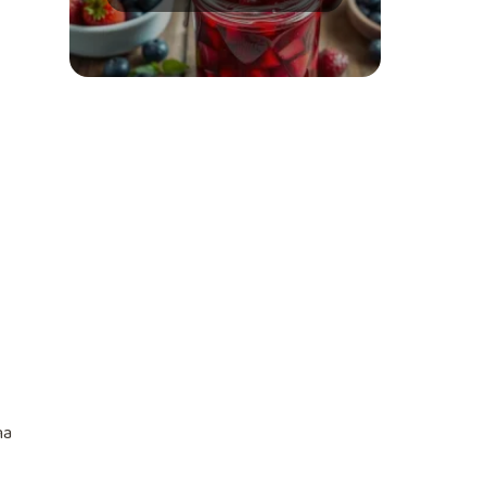
alternatywy do dżemów
na