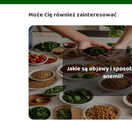
Może Cię również zainteresować
Jakie są objawy i sposo
anemii?