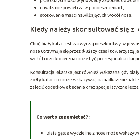
picie dużych ilości płynów, aby zapobiec odwodni
nawilżanie powietrza w pomieszczeniach,
stosowanie maści nawilżających wokół nosa.
Kiedy należy skonsultować się z 
Choć biały katar jest zazwyczaj nieszkodliwy, w pewn
nosa utrzymuje się przez dłuższy czas i towarzyszą jej
wokół oczu, konieczna może być profesjonalna diagn
Konsultacja lekarska jest również wskazana, gdy biał
żółty katar, co może wskazywać na nadkażenie bakter
zalecić dodatkowe badania oraz specjalistyczne lecze
Co warto zapamietać?:
Biała gęsta wydzielina z nosa może wskazywać