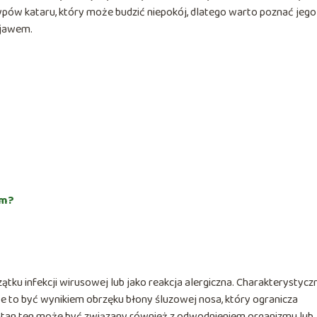
typów kataru, który może budzić niepokój, dlatego warto poznać jego
bjawem.
em?
zątku infekcji wirusowej lub jako reakcja alergiczna. Charakterystycz
że to być wynikiem obrzęku błony śluzowej nosa, który ogranicza
 Stan ten może być związany również z odwodnieniem organizmu lub