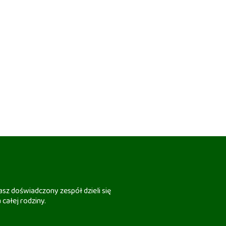
sz doświadczony zespół dzieli się
 całej rodziny.