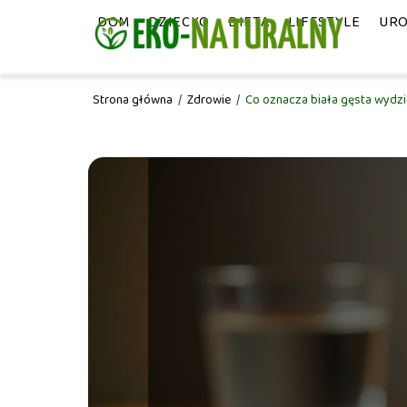
DOM
DZIECKO
DIETA
LIFESTYLE
UR
Strona główna
/
Zdrowie
/
Co oznacza biała gęsta wydzi