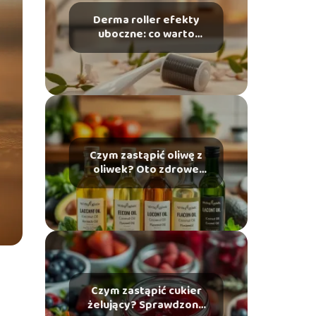
Derma roller efekty
uboczne: co warto
wiedzieć przed
użyciem?
Czym zastąpić oliwę z
oliwek? Oto zdrowe
alternatywy!
Czym zastąpić cukier
żelujący? Sprawdzone