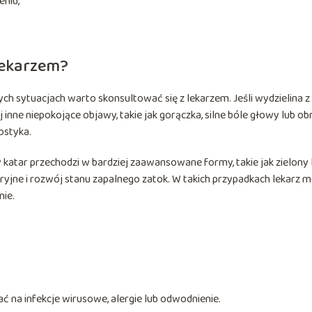
eniu,
lekarzem?
ych sytuacjach warto skonsultować się z lekarzem. Jeśli wydzielina z
 inne niepokojące objawy, takie jak gorączka, silne bóle głowy lub ob
ostyka.
y katar przechodzi w bardziej zaawansowane formy, takie jak zielony 
yjne i rozwój stanu zapalnego zatok. W takich przypadkach lekarz 
nie.
 na infekcje wirusowe, alergie lub odwodnienie.