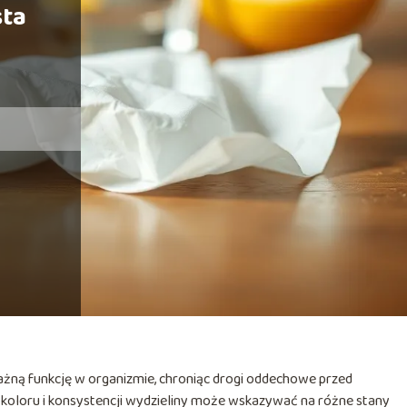
sta
ważną funkcję w organizmie, chroniąc drogi oddechowe przed
 koloru i konsystencji wydzieliny może wskazywać na różne stany