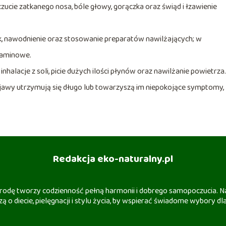
ucie zatkanego nosa, bóle głowy, gorączka oraz świąd i łzawienie
k, nawodnienie oraz stosowanie preparatów nawilżających; w
staminowe.
lacje z soli, picie dużych ilości płynów oraz nawilżanie powietrza.
bjawy utrzymują się długo lub towarzyszą im niepokojące symptomy,
Redakcja eko-naturalny.pl
 urodę tworzy codzienność pełną harmonii i dobrego samopoczucia. Na
ą o diecie, pielęgnacji i stylu życia, by wspierać świadome wybory dla