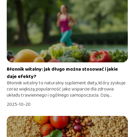
Błonnik witalny: jak długo można stosować i jakie
daje efekty?
Błonnik witalny to naturalny suplement diety, który zyskuje
coraz większą popularność jako wsparcie dla zdrowia
układu trawiennego i ogólnego samopoczucia. Dzię...
2025-10-20