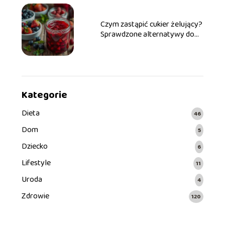
Czym zastąpić cukier żelujący?
Sprawdzone alternatywy do
dżemów
Kategorie
Dieta
46
Dom
5
Dziecko
6
Lifestyle
11
Uroda
4
Zdrowie
120