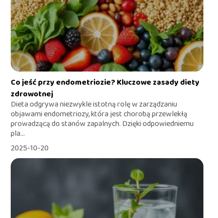
Co jeść przy endometriozie? Kluczowe zasady diety
zdrowotnej
Dieta odgrywa niezwykle istotną rolę w zarządzaniu
objawami endometriozy, która jest chorobą przewlekłą
prowadzącą do stanów zapalnych. Dzięki odpowiedniemu
pla...
2025-10-20