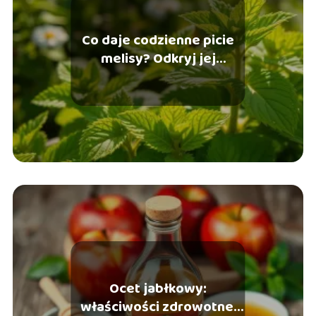
Co daje codzienne picie
melisy? Odkryj jej
zdrowotne korzyści
Ocet jabłkowy:
właściwości zdrowotne,