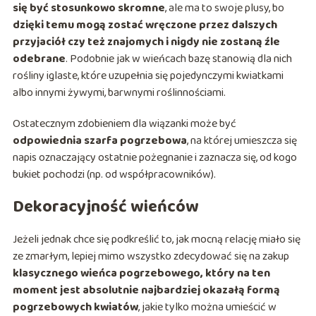
się być stosunkowo skromne
, ale ma to swoje plusy, bo
dzięki temu mogą zostać wręczone przez dalszych
przyjaciół czy też znajomych i nigdy nie zostaną źle
odebrane
. Podobnie jak w wieńcach bazę stanowią dla nich
rośliny iglaste, które uzupełnia się pojedynczymi kwiatkami
albo innymi żywymi, barwnymi roślinnościami.
Ostatecznym zdobieniem dla wiązanki może być
odpowiednia szarfa pogrzebowa
, na której umieszcza się
napis oznaczający ostatnie pożegnanie i zaznacza się, od kogo
bukiet pochodzi (np. od współpracowników).
Dekoracyjność wieńców
Jeżeli jednak chce się podkreślić to, jak mocną relację miało się
ze zmarłym, lepiej mimo wszystko zdecydować się na zakup
klasycznego wieńca pogrzebowego, który na ten
moment jest absolutnie najbardziej okazałą formą
pogrzebowych kwiatów
, jakie tylko można umieścić w