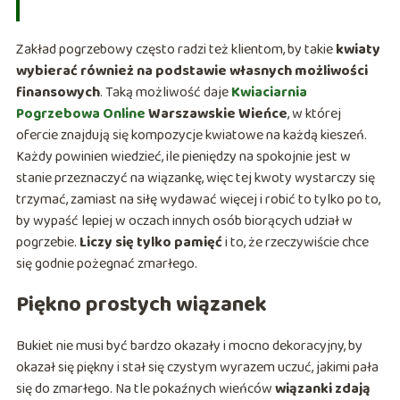
Zakład pogrzebowy często radzi też klientom, by takie
kwiaty
wybierać również na podstawie własnych możliwości
finansowych
. Taką możliwość daje
Kwiaciarnia
Pogrzebowa Online
Warszawskie Wieńce
, w której
ofercie znajdują się kompozycje kwiatowe na każdą kieszeń.
Każdy powinien wiedzieć, ile pieniędzy na spokojnie jest w
stanie przeznaczyć na wiązankę, więc tej kwoty wystarczy się
trzymać, zamiast na siłę wydawać więcej i robić to tylko po to,
by wypaść lepiej w oczach innych osób biorących udział w
pogrzebie.
Liczy się tylko pamięć
i to, że rzeczywiście chce
się godnie pożegnać zmarłego.
Piękno prostych wiązanek
Bukiet nie musi być bardzo okazały i mocno dekoracyjny, by
okazał się piękny i stał się czystym wyrazem uczuć, jakimi pała
się do zmarłego. Na tle pokaźnych wieńców
wiązanki zdają