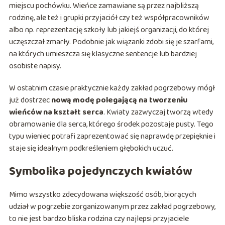
miejscu pochówku. Wieńce zamawiane są przez najbliższą
rodzinę, ale też i grupki przyjaciół czy też współpracowników
albo np. reprezentację szkoły lub jakiejś organizacji, do której
uczęszczał zmarły. Podobnie jak wiązanki zdobi się je szarfami,
na których umieszcza się klasyczne sentencje lub bardziej
osobiste napisy.
W ostatnim czasie praktycznie każdy zakład pogrzebowy mógł
już dostrzec
nową modę polegającą na tworzeniu
wieńców na kształt serca
. Kwiaty zazwyczaj tworzą wtedy
obramowanie dla serca, którego środek pozostaje pusty. Tego
typu wieniec potrafi zaprezentować się naprawdę przepięknie i
staje się idealnym podkreśleniem głębokich uczuć.
Symbolika pojedynczych kwiatów
Mimo wszystko zdecydowana większość osób, biorących
udział w pogrzebie zorganizowanym przez zakład pogrzebowy,
to nie jest bardzo bliska rodzina czy najlepsi przyjaciele