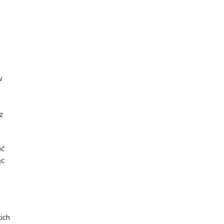
w
z
ać
ąc
ich