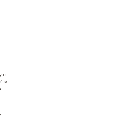
nymi
ć je
o
y