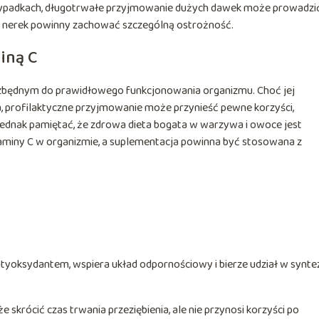
 przypadkach, długotrwałe przyjmowanie dużych dawek może prowadzi
 nerek powinny zachować szczególną ostrożność.
iną C
iezbędnym do prawidłowego funkcjonowania organizmu. Choć jej
na, profilaktyczne przyjmowanie może przynieść pewne korzyści,
ednak pamiętać, że zdrowa dieta bogata w warzywa i owoce jest
miny C w organizmie, a suplementacja powinna być stosowana z
ntyoksydantem, wspiera układ odpornościowy i bierze udział w synte
skrócić czas trwania przeziębienia, ale nie przynosi korzyści po