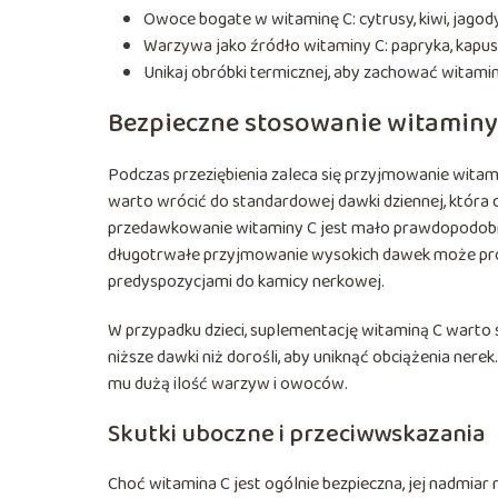
Owoce bogate w witaminę C: cytrusy, kiwi, jagody
Warzywa jako źródło witaminy C: papryka, kapust
Unikaj obróbki termicznej, aby zachować witamin
Bezpieczne stosowanie witaminy
Podczas przeziębienia zaleca się przyjmowanie wita
warto wrócić do standardowej dawki dziennej, która
przedawkowanie witaminy C jest mało prawdopodobne
długotrwałe przyjmowanie wysokich dawek może pro
predyspozycjami do kamicy nerkowej.
W przypadku dzieci, suplementację witaminą C warto
niższe dawki niż dorośli, aby uniknąć obciążenia ner
mu dużą ilość warzyw i owoców.
Skutki uboczne i przeciwwskazania
Choć witamina C jest ogólnie bezpieczna, jej nadmi