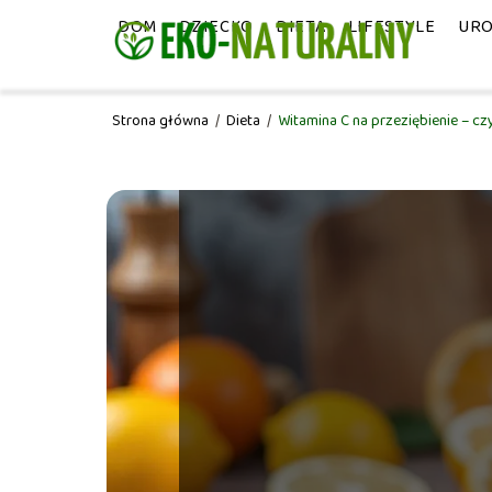
DOM
DZIECKO
DIETA
LIFESTYLE
UR
Strona główna
/
Dieta
/
Witamina C na przeziębienie – c