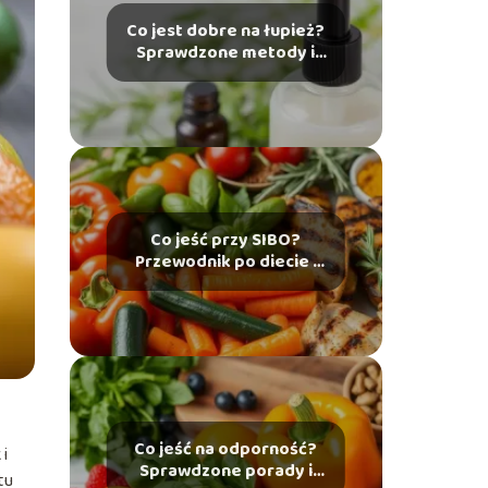
Co jest dobre na łupież?
Sprawdzone metody i
porady
Co jeść przy SIBO?
Przewodnik po diecie i
produktach
dozwolonych
Co jeść na odporność?
i
Sprawdzone porady i
tu