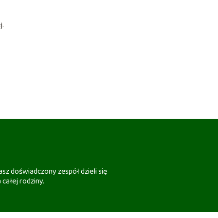
j.
sz doświadczony zespół dzieli się
 całej rodziny.