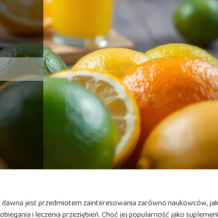
d dawna jest przedmiotem zainteresowania zarówno naukowców, jak 
egania i leczenia przeziębień. Choć jej popularność jako suplemen