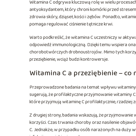
Witamina C odgrywa kluczową rolę w wielu procesach
antyoksydantem, który chroni komórki przed stresem 
zdrowia skóry, dziąseł, kości i zębów. Ponadto, wita
pomaga regulować ciśnienie tętnicze krwi.
Warto podkreślić, że witamina C uczestniczy w aktyw
odpowiedź immunologiczną. Dzięki temu wspiera ona u
chorobotwórczych drobnoustrojów. Mimo tych korzyst
przeziębienie, wciąż budzi kontrowersje.
Witamina C a przeziębienie – co
Przeprowadzone badania na temat wpływu witaminy C n
sugerują, że profilaktyczne przyjmowanie witaminy C 
które przyjmują witaminę C profilaktycznie, rzadziej z
Z drugiej strony, badania wskazują, że przyjmowanie 
korzyści. Czas trwania choroby oraz nasilenie objaw
C. Jednakże, w przypadku osób narażonych na duży wy