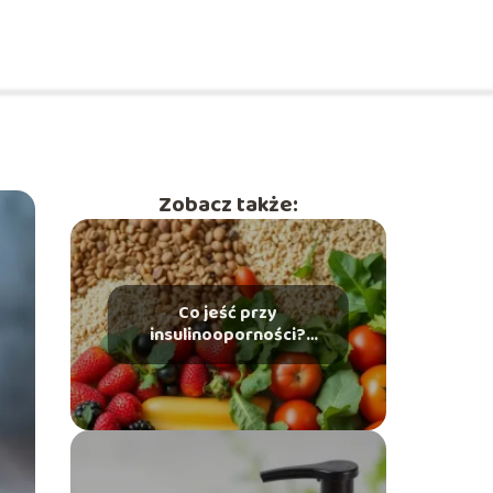
Zobacz także:
Co jeść przy
insulinooporności?
Przewodnik po zdrowej
diecie