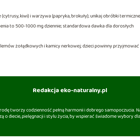
cytrusy, kiwi) i warzywa (papryka, brokuły); unikaj obróbki termiczne
ienia to 500-1000 mg dziennie; standardowa dawka dla dorosłych
lemów żołądkowych i kamicy nerkowej; dzieci powinny przyjmować
Redakcja eko-naturalny.pl
 urodę tworzy codzienność pełną harmonii i dobrego samopoczucia. Na
ą o diecie, pielęgnacji i stylu życia, by wspierać świadome wybory dla