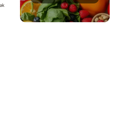
wskazówki
jak