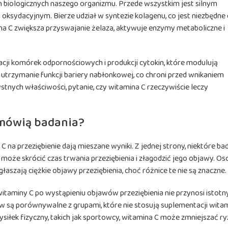
 biologicznych naszego organizmu. Przede wszystkim jest silnym
oksydacyjnym. Bierze udział w syntezie kolagenu, co jest niezbędne 
mina C zwiększa przyswajanie żelaza, aktywuje enzymy metaboliczne i
acji komórek odpornościowych i produkcji cytokin, które modulują
trzymanie funkcji bariery nabłonkowej, co chroni przed wnikaniem
nych właściwości, pytanie, czy witamina C rzeczywiście leczy
 mówią badania?
a przeziębienie dają mieszane wyniki. Z jednej strony, niektóre ba
może skrócić czas trwania przeziębienia i złagodzić jego objawy. Os
głaszają ciężkie objawy przeziębienia, choć różnice te nie są znaczne.
witaminy C po wystąpieniu objawów przeziębienia nie przynosi istotn
ów są porównywalne z grupami, które nie stosują suplementacji wita
siłek fizyczny, takich jak sportowcy, witamina C może zmniejszać r