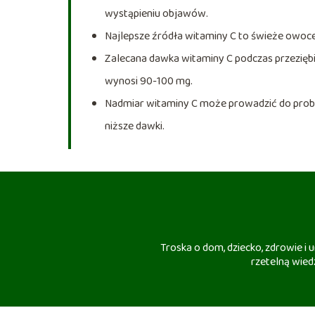
wystąpieniu objawów.
Najlepsze źródła witaminy C to świeże owoce (
Zalecana dawka witaminy C podczas przezięb
wynosi 90-100 mg.
Nadmiar witaminy C może prowadzić do prob
niższe dawki.
Troska o dom, dziecko, zdrowie i
rzetelną wiedz