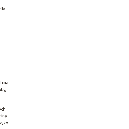
dla
dania
oby,
ych
miną
yzyko