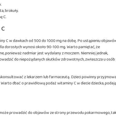
.
a, brokuły.
ę C.
 C
miny C w dawkach od 500 do 1000 mg na dobę. Po ustąpieniu objawó
 dla dorosłych wynosi około 90-100 mg. Warto pamiętać, że
, ponieważ nadmiar jest wydalany z moczem. Niemniej jednak,
wadzić do niepożądanych skutków zdrowotnych, zwłaszcza u osób 
 skonsultować z lekarzem lub farmaceutą. Dzieci powinny przyjmow
ek. Warto dbać o prawidłową podaż witaminy C w diecie dziecka, podaj
ar może prowadzić do objawów ze strony przewodu pokarmowego, tak