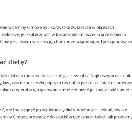
anie witaminy C może być korzystne zwłaszcza w okresach
ą. Jednakże, jej skuteczność w bezpośrednim leczeniu przeziębienia
 C nie jest lekiem na infekcję, choć może wspomagać funkcjonowanie
ać dietę?
dzki, dlatego musimy dostarczać ją z zewnątrz. Najlepszymi natural
, kiwi, czarne porzeczki, papryka czy natka pietruszki. Warto spożywa
sokie temperatury, a gotowanie może obniżać jej zawartość nawet 
ny C, można sięgnąć po suplementy diety. Ważne jest jednak, aby nie
taminy C może prowadzić do skutków ubocznych, takich jak problem