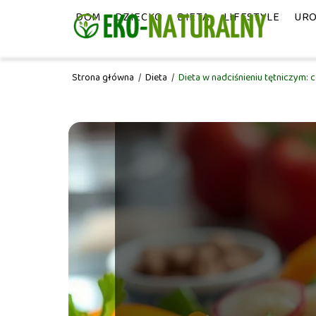
DOM
DZIECKO
DIETA
LIFESTYLE
UR
Strona główna
/
Dieta
/
Dieta w nadciśnieniu tętniczym: c