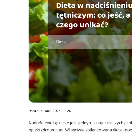
Dieta w nadciśnieni
tętniczym: co jeść, a
czego unikać?
Dieta
Data publikacji: 2025-10-20
Nadciśnienie tętnicze jest jednym z najczęstszych p
opieki zdrowotnej. Właściwie zbilansowana dieta mo