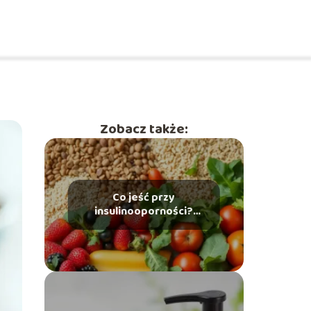
Zobacz także:
Co jeść przy
insulinooporności?
Przewodnik po zdrowej
diecie