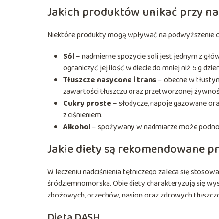
Jakich produktów unikać przy na
Niektóre produkty mogą wpływać na podwyższenie ciśni
Sól
– nadmierne spożycie soli jest jednym z gł
ograniczyć jej ilość w diecie do mniej niż 5 g dzien
Tłuszcze nasycone i trans
– obecne w tłustym
zawartości tłuszczu oraz przetworzonej żywnoś
Cukry proste
– słodycze, napoje gazowane ora
z ciśnieniem.
Alkohol
– spożywany w nadmiarze może podnosić
Jakie diety są rekomendowane pr
W leczeniu nadciśnienia tętniczego zaleca się stosowa
śródziemnomorska. Obie diety charakteryzują się w
zbożowych, orzechów, nasion oraz zdrowych tłuszczó
Dieta DASH