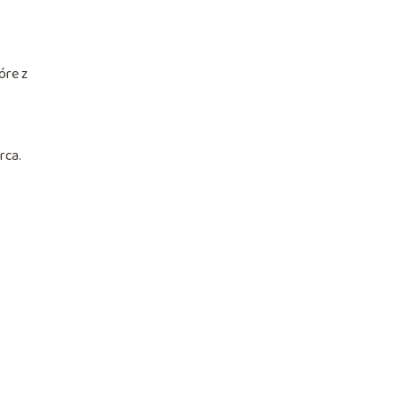
óre z
rca.