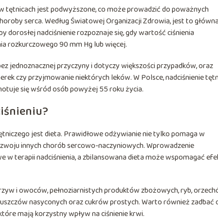
rwi w tętnicach jest podwyższone, co może prowadzić do poważnych
horoby serca. Według Światowej Organizacji Zdrowia, jest to główn
 dorosłej nadciśnienie rozpoznaje się, gdy wartość ciśnienia
nia rozkurczowego 90 mm Hg lub więcej.
ię bez jednoznacznej przyczyny i dotyczy większości przypadków, oraz
erek czy przyjmowanie niektórych leków. W Polsce, nadciśnienie tęt
notuje się wśród osób powyżej 55 roku życia.
ciśnieniu?
tętniczego jest dieta. Prawidłowe odżywianie nie tylko pomaga w
o rozwoju innych chorób sercowo-naczyniowych. Wprowadzenie
 w terapii nadciśnienia, a zbilansowana dieta może wspomagać efe
zyw i owoców, pełnoziarnistych produktów zbożowych, ryb, orzech
, tłuszczów nasyconych oraz cukrów prostych. Warto również zadbać 
które mają korzystny wpływ na ciśnienie krwi.