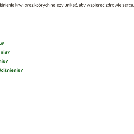
nienia krwi oraz których należy unikać, aby wspierać zdrowie serca.
u?
eniu?
niu?
ciśnieniu?