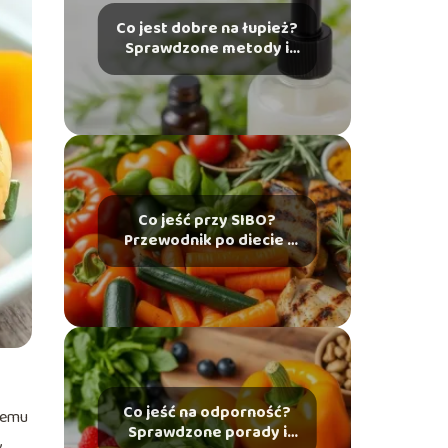
Co jest dobre na łupież?
Sprawdzone metody i
porady
Co jeść przy SIBO?
Przewodnik po diecie i
produktach
dozwolonych
Co jeść na odporność?
stemu
Sprawdzone porady i
,