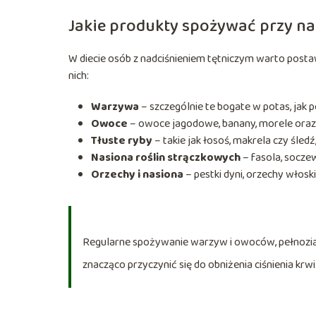
Jakie produkty spożywać przy na
W diecie osób z nadciśnieniem tętniczym warto postaw
nich:
Warzywa
– szczególnie te bogate w potas, jak po
Owoce
– owoce jagodowe, banany, morele oraz c
Tłuste ryby
– takie jak łosoś, makrela czy śled
Nasiona roślin strączkowych
– fasola, soczewi
Orzechy i nasiona
– pestki dyni, orzechy włosk
Regularne spożywanie warzyw i owoców, pełnozi
znacząco przyczynić się do obniżenia ciśnienia krwi