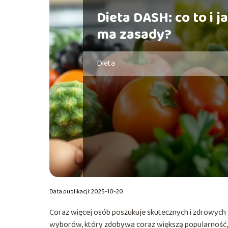
Dieta DASH: co to i j
ma zasady?
Dieta
Data publikacji: 2025-10-20
Coraz więcej osób poszukuje skutecznych i zdrowych
wyborów, który zdobywa coraz większą popularność, je