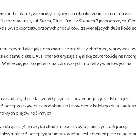
sion, to plan żywieniowy mający na celu obniżenie ciśnienia krwi i
 Narodowy Instytut Serca, Płuc i Krwi w Stanach Zjednoczonych. Gł
życia wysokoprzetworzonych produktów, zawierających duże ilości s
ikemicznym, takie jak pełnoziarniste produkty zbożowe, warzywa i o
 Dzięki temu dieta DASH charakteryzuje się niską zawartością nasyco
 W efekcie, jest to jeden z najzdrowszych modeli żywieniowych na
h zasadach, które łatwo włączyć do codziennego życia. Istotą jest
-5 porcji warzyw oraz podobnej ilości owoców każdego dnia. Jadłosp
drowych olejów roślinnych.
 i strączki (4-5 razy), a chude mięso i ryby ograniczyć do 6 porcji.
 maksymalnie 5 porcji tygodniowo. Ważne jest również picie co najmni