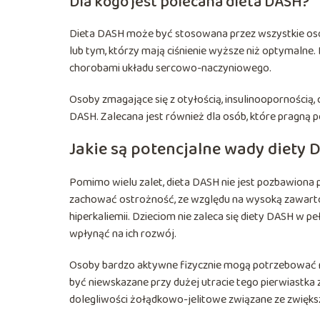
Dla kogo jest polecana dieta DASH?
Dieta DASH może być stosowana przez wszystkie osob
lub tym, którzy mają ciśnienie wyższe niż optymalne. 
chorobami układu sercowo-naczyniowego.
Osoby zmagające się z otyłością, insulinoopornością, 
DASH. Zalecana jest również dla osób, które pragną
Jakie są potencjalne wady diety
Pomimo wielu zalet, dieta DASH nie jest pozbawiona
zachować ostrożność, ze względu na wysoką zawarto
hiperkaliemii. Dzieciom nie zaleca się diety DASH w 
wpłynąć na ich rozwój.
Osoby bardzo aktywne fizycznie mogą potrzebować mo
być niewskazane przy dużej utracie tego pierwiastk
dolegliwości żołądkowo-jelitowe związane ze zwięks