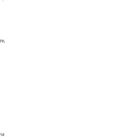
ze,
na