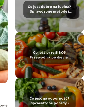
Co jest dobre na łupież?
Sprawdzone metody i
porady
Co jeść przy SIBO?
Przewodnik po diecie i
produktach
dozwolonych
Co jeść na odporność?
Sprawdzone porady i
rowie