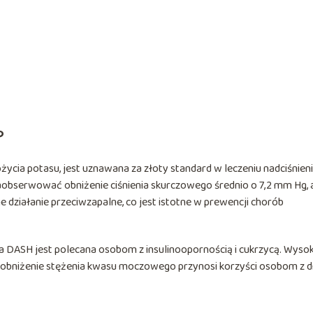
?
ożycia potasu, jest uznawana za złoty standard w leczeniu nadciśnien
aobserwować obniżenie ciśnienia skurczowego średnio o 7,2 mm Hg, 
 działanie przeciwzapalne, co jest istotne w prewencji chorób
ta DASH jest polecana osobom z insulinoopornością i cukrzycą. Wyso
 a obniżenie stężenia kwasu moczowego przynosi korzyści osobom z 