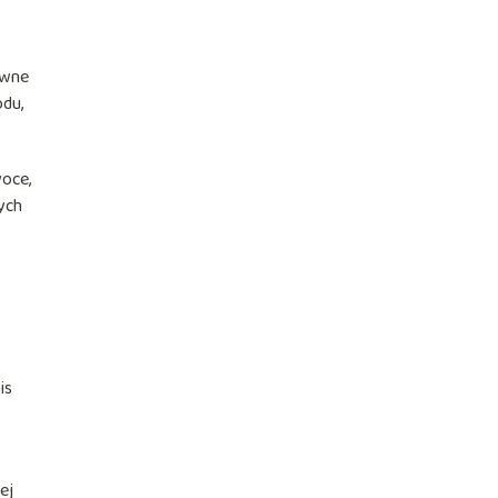
ówne
odu,
woce,
nych
is
ej