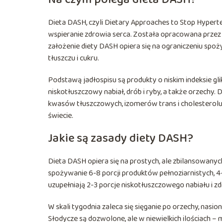
Dieta DASH, czyli Dietary Approaches to Stop Hyperten
wspieranie zdrowia serca. Została opracowana przez
założenie diety DASH opiera się na ograniczeniu spo
tłuszczu i cukru.
Podstawą jadłospisu są produkty o niskim indeksie gl
niskotłuszczowy nabiał, drób i ryby, a także orzechy.
kwasów tłuszczowych, izomerów trans i cholesterolu.
świecie.
Jakie są zasady diety DASH?
Dieta DASH opiera się na prostych, ale zbilansowanyc
spożywanie 6-8 porcji produktów pełnoziarnistych, 4
uzupełniają 2-3 porcje niskotłuszczowego nabiału i z
W skali tygodnia zaleca się sięganie po orzechy, nasiona
Słodycze są dozwolone, ale w niewielkich ilościach –