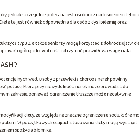
y, jednak szczególnie polecana jest osobom z nadciśnieniem tętni
Dieta ta jest również odpowiednia dla osób z dyslipidemią oraz
cukrzycą typu 2, a także seniorzy, mogą korzystać z dobrodziejstw di
 poprawić ogólną zdrowotność i utrzymać prawidłową wagę ciała.
 DASH?
 potencjalnych wad. Osoby z przewlekłą chorobą nerek powinny
ść potasu, która przy niewydolności nerek może prowadzić do
pełnym zakresie, ponieważ ograniczenie tłuszczu może negatywnie
dyfikacji diety, ze względu na znaczne ograniczenie sodu, które m
a z potem. W początkowych etapach stosowania diety mogą wystąpić
zeniem spożycia błonnika.