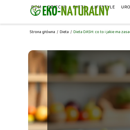
DOM
DZIECKO
DIETA
LIFESTYLE
UR
Strona główna
/
Dieta
/
Dieta DASH: co to i jakie ma zas