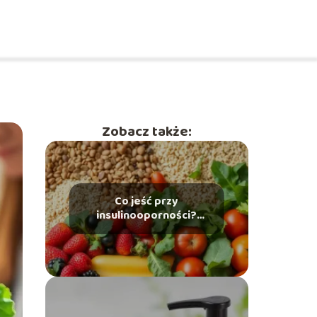
Zobacz także:
Co jeść przy
insulinooporności?
Przewodnik po zdrowej
diecie