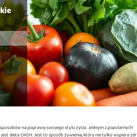
akie
 sposobów na poprawę swojego stylu życia. Jednym z popularnych
st dieta DASH. Jest to sposób żywienia, który nie tylko wspiera zd