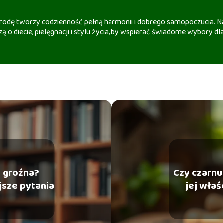
 urodę tworzy codzienność pełną harmonii i dobrego samopoczucia. Na
ą o diecie, pielęgnacji i stylu życia, by wspierać świadome wybory dla
t groźna?
Czy czarnu
jsze pytania
jej właś