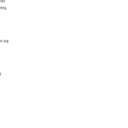
waż
iny,
o się
j