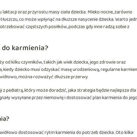
 laktacji oraz przyrostu masy ciała dziecka. Mleko nocne, zarówno
tłuszczu, co może wpłynąć na dłuższe nasycenie dziecka. Warto jed
 potrzebować częstszych posiłków, podczas gdy inne radzą sobie z
o do karmienia?
 od kilku czynników, takich jak wiek dziecka, jego zdrowie oraz
a, kiedy dziecko musi odzyskać masę urodzeniową, regularne karmien
rawidłowo, można rozważyć dłuższe przerwy.
z pediatrą, który może doradzić, jaka strategia będzie najlepsza dla
nały wysyłane przez niemowlę i dostosować plan karmienia do jeg
ia?
rawidłowo dostosować rytm karmienia do potrzeb dziecka. Oto kilka