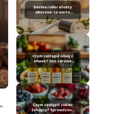
Derma roller efekty
uboczne: co warto
wiedzieć przed
użyciem?
Czym zastąpić oliwę z
oliwek? Oto zdrowe
alternatywy!
Czym zastąpić cukier
w.
żelujący? Sprawdzone