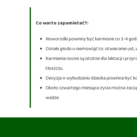
Co warto zapamietać?:
Noworodki powinny być karmione co 3-4 god
Oznaki głodu u niemowląt to: otwieranie ust, 
Karmienia nocne są istotne dla laktacji i pr
tłuszczu.
Decyzja o wybudzaniu dziecka powinna być ko
Około czwartego miesiąca życia można zacząć
wadze.