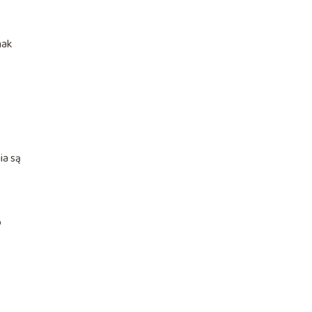
nak
ia są
o