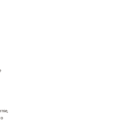
e
rnie,
to