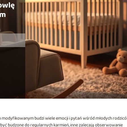
owlę
em
 modyfikowanym budzi wiele emocji i pytań wśród młodych rodzicó
 być budzone do regularnych karmień, inne zalecają obserwowanie