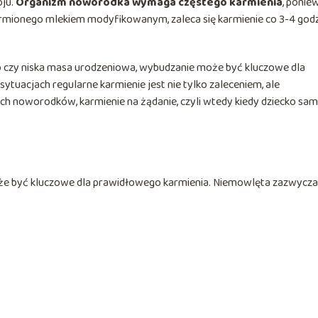
oju.
Organizm noworodka wymaga częstego karmienia
, ponie
karmionego mlekiem modyfikowanym, zaleca się karmienie co 3-4 godz
o czy niska masa urodzeniowa, wybudzanie może być kluczowe dla
ytuacjach regularne karmienie jest nie tylko zaleceniem, ale
ych noworodków, karmienie na żądanie, czyli wtedy kiedy dziecko sam
oże być kluczowe dla prawidłowego karmienia. Niemowlęta zazwycza