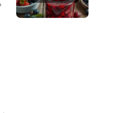
alternatywy do dżemów
ą