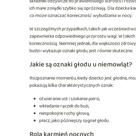
składniki odżywcze do prawidłowego wzrostu i rozw
ich małe żołądki szybko się opróżniają. Dla dziecka 
co może oznaczać konieczność wybudzania w nocy.
W szczególnych przypadkach, takich jak wcześniactw
zapewnienia odpowiedniego przyrostu wagi. W takich s
koniecznością. Niemniej jednak, dla większości zdrow
budzi i wykazuje oznaki głodu, jest równie skuteczne.
Jakie są oznaki głodu u niemowląt?
Rozpoznanie momentu, kiedy dziecko jest głodne, m
pokazują kilka charakterystycznych oznak:
otwieranie ust i szukanie piersi,
wkładanie rączek do buzi,
niespokojne ruchy głową,
płacz, jako późniejszy sygnał głodu.
Rola karmień nocnych