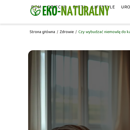
DOM
DZIECKO
DIETA
LIFESTYLE
UR
Strona główna
/
Zdrowie
/
Czy wybudzać niemowlę do k