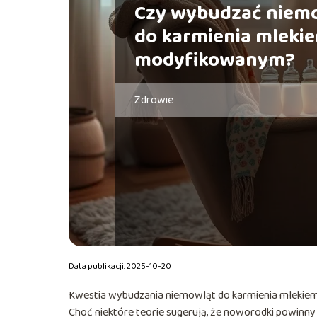
Czy wybudzać niem
do karmienia mleki
modyfikowanym?
Zdrowie
Data publikacji: 2025-10-20
Kwestia wybudzania niemowląt do karmienia mlekiem
Choć niektóre teorie sugerują, że noworodki powinny